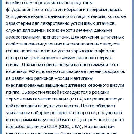
ингибиторам определяется посредством
флуоресцентного теста ингибирования нейраминидазы.
Эти данные вкупе с данными о мутациях генома, которые
характерны для лекарственно устойчивых штаммов,
служат для оценки возможности лечения данными
лекарственными препаратами. Для изучения антигенных
свойств вновь выделенных высокопатогенных вирусов
гриппа человека используются хорьковые референс-
сыворотки к вакцинным штаммам сезонного вируса
гриппа. Для мониторинга популяционного иммунитета
населения РФ используются сезонные панели сывороток
из различных регионов России и антигены
инактивированных вакцинных штаммов сезонного вируса
гриппа. Сыворотки людей исследуются в реакции
торможения гемагглютинации (РТГА) или реакции вирус-
нейтрализации на культуре клеток. Центр обладает
уникальным набором референс-сывороток, полученных
по программам научного обмена с Центром по контролю
над заболеваниями США (CDC, USA), Национальным
центром стандартизации биологических препаратов