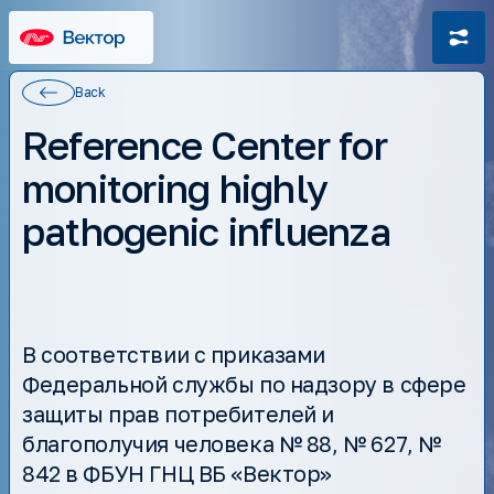
Back
Reference Center for
monitoring highly
pathogenic influenza
Mission and goals
History
Structure
Medication
Job openings
Pharmacovigilance
В соответствии с приказами
Documents
Information about the educational organization
Федеральной службы по надзору в сфере
Assessment of working conditions
Postgraduate study
защиты прав потребителей и
Целевое обучение
Dissertation Council
благополучия человека № 88, № 627, №
Additional education
International cooperation
842 в ФБУН ГНЦ ВБ «Вектор»
Scientific Library
Reference centers