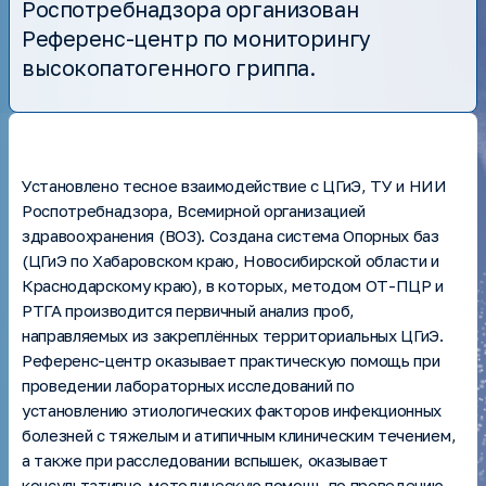
Роспотребнадзора организован
Patents
Референс-центр по мониторингу
Scientific publications
высокопатогенного гриппа.
Unique scientific installations
Federal and targeted programs
Services
Auctions, purchases
Anti-corruption
Установлено тесное взаимодействие с ЦГиЭ, ТУ и НИИ
Роспотребнадзора, Всемирной организацией
здравоохранения (ВОЗ). Создана система Опорных баз
(ЦГиЭ по Хабаровском краю, Новосибирской области и
Краснодарскому краю), в которых, методом ОТ-ПЦР и
РТГА производится первичный анализ проб,
направляемых из закреплённых территориальных ЦГиЭ.
Референс-центр оказывает практическую помощь при
проведении лабораторных исследований по
установлению этиологических факторов инфекционных
болезней с тяжелым и атипичным клиническим течением,
а также при расследовании вспышек, оказывает
консультативно-методическую помощь по проведению