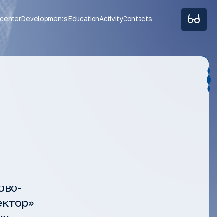
 center
Developments
Education
Activity
Contacts
ово-
ектор»