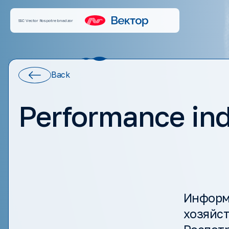
SSC Vector Rospotrebnadzor
Back
Performance ind
Информ
хозяйс