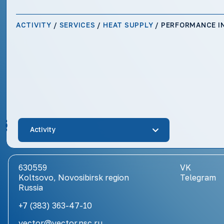
ACTIVITY
/
SERVICES
/
HEAT SUPPLY
/
PERFORMANCE I
Activity
630559
VK
Koltsovo, Novosibirsk region
Telegram
Russia
+7 (383) 363-47-10
vector@vector.nsc.ru