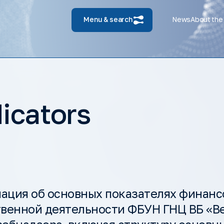
Menu & search
News
About the
icators
ация об основных показателях финанс
твенной деятельности ФБУН ГНЦ ВБ «В