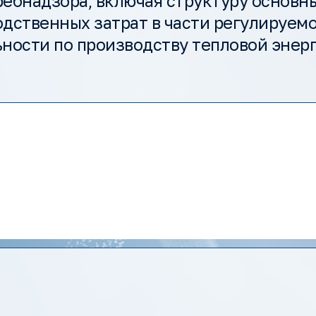
ебнадзора, включая структуру основн
дственных затрат в части регулируем
ности по производству тепловой энерг