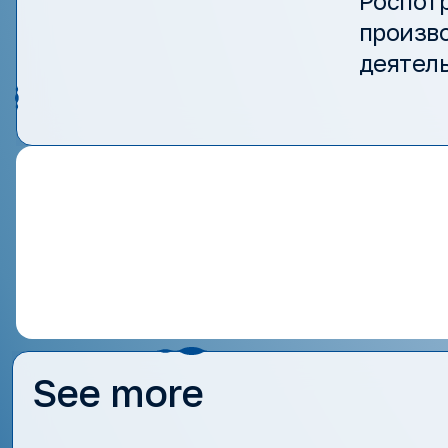
Роспотр
произво
деятель
See more