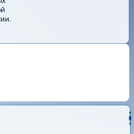
ых
ой
ии.